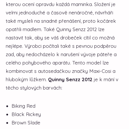
kterou ocení opravdu každá maminka. Složení je
velmi jednoduché a časově nenáročné, návrháři
také mysleli na snadné přenášení, proto kočárek
opatřili madlem. Také Quinny Senzz 2012 lze
nastavit tak, aby se váš drobeček cítil co možná
nejlépe. Výrobci počítali také s pevnou podpěrou
zad, aby nedocházelo k narušení vývoje páteře a
celého pohybového aparátu. Tento model lze
kombinovat s autosedačkou značky Maxi-Cosi a
hlubokým lůžkem.
Quinny Senzz 2012
je k mání v
těcho stylových barvách:
Biking Red
Black Rickey
Brown Slade