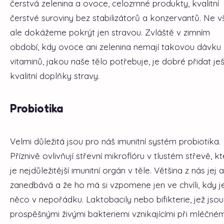
čerstvá zelenina a ovoce, celozrnné produkty, kvalitní
čerstvé suroviny bez stabilizátorů a konzervantů. Ne v
ale dokážeme pokrýt jen stravou. Zvláště v zimním
období, kdy ovoce ani zelenina nemají takovou dávku
vitaminů, jakou naše tělo potřebuje, je dobré přidat je
kvalitní doplňky stravy.
Probiotika
Velmi důležitá jsou pro náš imunitní systém probiotika.
Příznivě ovlivňují střevní mikroflóru v tlustém střevě, k
je nejdůležitější imunitní orgán v těle. Většina z nás jej a
zanedbává a že ho má si vzpomene jen ve chvíli, kdy j
něco v nepořádku. Laktobacily nebo bifikterie, jež jsou
prospěšnými živými bakteriemi vznikajícími při mléčné