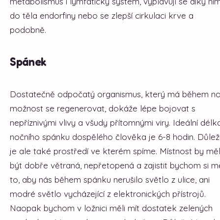
metabolismus i lymfatický systém, vyplavují se díky ni
do těla endorfiny nebo se zlepší cirkulaci krve a
podobně.
Spánek
Dostatečně odpočatý organismus, který má během no
možnost se regenerovat, dokáže lépe bojovat s
nepříznivými vlivy a všudy přítomnými viry. Ideální délk
nočního spánku dospělého člověka je 6-8 hodin. Důlež
je ale také prostředí ve kterém spíme. Místnost by mě
být dobře větraná, nepřetopená a zajistit bychom si měl
to, aby nás během spánku nerušilo světlo z ulice, ani
modré světlo vycházející z elektronických přístrojů.
Naopak bychom v ložnici měli mít dostatek zelených