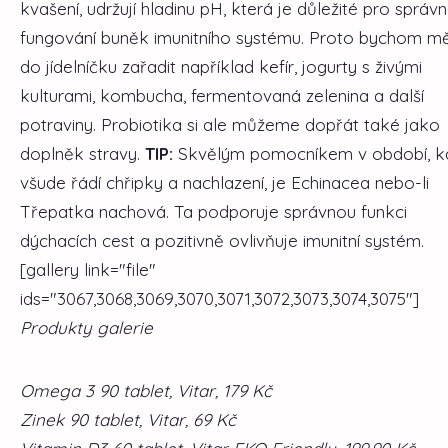
kvašení, udržují hladinu pH, která je důležité pro správ
fungování buněk imunitního systému. Proto bychom mě
do jídelníčku zařadit například kefír, jogurty s živými
kulturami, kombucha, fermentovaná zelenina a další
potraviny. Probiotika si ale můžeme dopřát také jako
doplněk stravy.
TIP:
Skvělým pomocníkem v období, k
všude řádí chřipky a nachlazení, je Echinacea nebo-li
Třepatka nachová. Ta podporuje správnou funkci
dýchacích cest a pozitivně ovlivňuje imunitní systém.
[gallery link="file"
ids="3067,3068,3069,3070,3071,3072,3073,3074,3075"]
Produkty galerie
Omega 3 90 tablet, Vitar, 179 Kč
Zinek 90 tablet, Vitar, 69 Kč