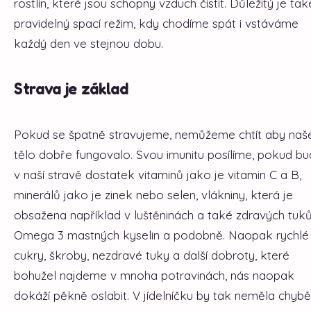
rostlin, které jsou schopny vzduch čistit. Důležitý je tak
pravidelný spací režim, kdy chodíme spát i vstáváme
každý den ve stejnou dobu.
Strava je základ
Pokud se špatně stravujeme, nemůžeme chtít aby naš
tělo dobře fungovalo. Svou imunitu posílíme, pokud b
v naší stravě dostatek vitaminů jako je vitamin C a B,
minerálů jako je zinek nebo selen, vlákniny, která je
obsažena například v luštěninách a také zdravých tuků
Omega 3 mastných kyselin a podobně. Naopak rychlé
cukry, škroby, nezdravé tuky a další dobroty, které
bohužel najdeme v mnoha potravinách, nás naopak
dokáží pěkně oslabit. V jídelníčku by tak neměla chybě