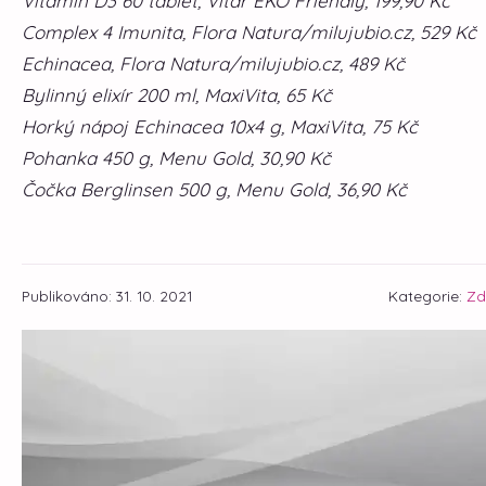
Vitamin D3 60 tablet, Vitar EKO Friendly, 199,90 Kč
Complex 4 Imunita, Flora Natura/milujubio.cz, 529 Kč
Echinacea, Flora Natura/milujubio.cz, 489 Kč
Bylinný elixír 200 ml, MaxiVita, 65 Kč
Horký nápoj Echinacea 10x4 g, MaxiVita, 75 Kč
Pohanka 450 g, Menu Gold, 30,90 Kč
Čočka Berglinsen 500 g, Menu Gold, 36,90 Kč
Publikováno: 31. 10. 2021
Kategorie:
Zd