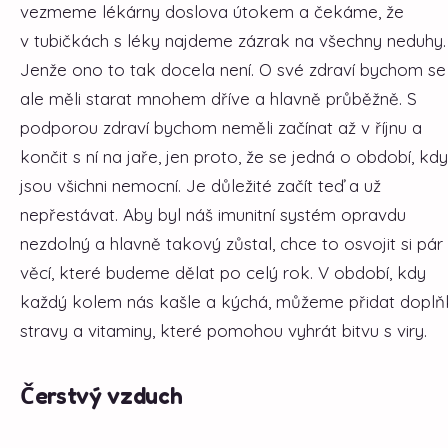
vezmeme lékárny doslova útokem a čekáme, že
v tubičkách s léky najdeme zázrak na všechny neduhy.
Jenže ono to tak docela není. O své zdraví bychom se
ale měli starat mnohem dříve a hlavně průběžně. S
podporou zdraví bychom neměli začínat až v říjnu a
končit s ní na jaře, jen proto, že se jedná o období, kdy
jsou všichni nemocní. Je důležité začít teď a už
nepřestávat. Aby byl náš imunitní systém opravdu
nezdolný a hlavně takový zůstal, chce to osvojit si pár
věcí, které budeme dělat po celý rok. V období, kdy
každý kolem nás kašle a kýchá, můžeme přidat doplň
stravy a vitaminy, které pomohou vyhrát bitvu s viry.
Čerstvý vzduch