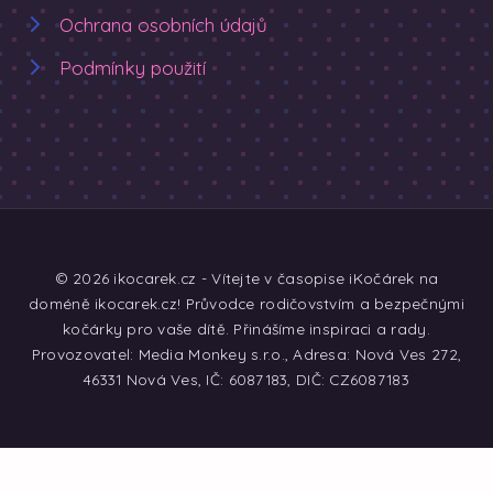
Ochrana osobních údajů
Podmínky použití
© 2026 ikocarek.cz - Vítejte v časopise iKočárek na
doméně ikocarek.cz! Průvodce rodičovstvím a bezpečnými
kočárky pro vaše dítě. Přinášíme inspiraci a rady.
Provozovatel: Media Monkey s.r.o., Adresa: Nová Ves 272,
46331 Nová Ves, IČ: 6087183, DIČ: CZ6087183