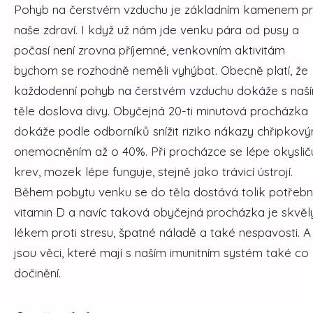
Pohyb na čerstvém vzduchu je základním kamenem p
naše zdraví. I když už nám jde venku pára od pusy a
počasí není zrovna příjemné, venkovním aktivitám
bychom se rozhodně neměli vyhýbat. Obecně platí, že
každodenní pohyb na čerstvém vzduchu dokáže s naš
těle doslova divy. Obyčejná 20-ti minutová procházka
dokáže podle odborníků snížit riziko nákazy chřipkov
onemocněním až o 40%. Při procházce se lépe okyslič
krev, mozek lépe funguje, stejně jako trávicí ústrojí.
Během pobytu venku se do těla dostává tolik potřeb
vitamin D a navíc taková obyčejná procházka je skvě
lékem proti stresu, špatné náladě a také nespavosti. A
jsou věci, které mají s naším imunitním systém také co
dočinění.