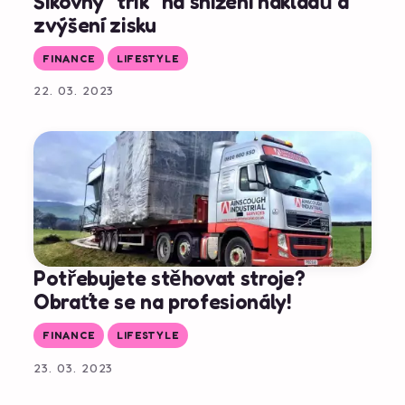
Šikovný "trik" na snížení nákladů a
zvýšení zisku
FINANCE
LIFESTYLE
22. 03. 2023
Potřebujete stěhovat stroje?
Obraťte se na profesionály!
FINANCE
LIFESTYLE
23. 03. 2023