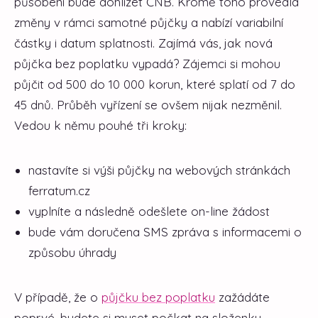
působení bude dohlížet ČNB. Kromě toho provedla
změny v rámci samotné půjčky a nabízí variabilní
částky i datum splatnosti. Zajímá vás, jak nová
půjčka bez poplatku vypadá? Zájemci si mohou
půjčit od 500 do 10 000 korun, které splatí od 7 do
45 dnů. Průběh vyřízení se ovšem nijak nezměnil.
Vedou k němu pouhé tři kroky:
nastavíte si výši půjčky na webových stránkách
ferratum.cz
vyplníte a následně odešlete on-line žádost
bude vám doručena SMS zpráva s informacemi o
způsobu úhrady
V případě, že o
půjčku bez poplatku
zažádáte
poprvé, budete si muset počkat na složenku.