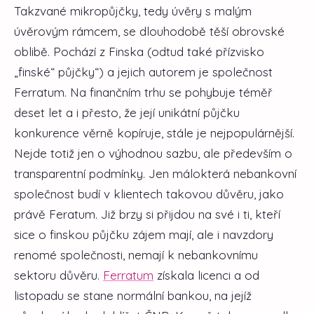
Takzvané mikropůjčky, tedy úvěry s malým
úvěrovým rámcem, se dlouhodobě těší obrovské
oblibě. Pochází z Finska (odtud také přízvisko
„finské“ půjčky“) a jejich autorem je společnost
Ferratum. Na finančním trhu se pohybuje téměř
deset let a i přesto, že její unikátní půjčku
konkurence věrně kopíruje, stále je nejpopulárnější.
Nejde totiž jen o výhodnou sazbu, ale především o
transparentní podmínky. Jen málokterá nebankovní
společnost budí v klientech takovou důvěru, jako
právě Feratum.
Již brzy si přijdou na své i ti, kteří
sice o finskou půjčku zájem mají, ale i navzdory
renomé společnosti, nemají k nebankovnímu
sektoru důvěru.
Ferratum
získala licenci a od
listopadu se stane normální bankou, na jejíž