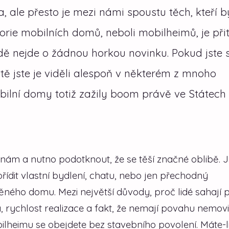
, ale přesto je mezi námi spoustu těch, kteří b
orie mobilních domů, neboli mobilheimů, je př
 nejde o žádnou horkou novinku. Pokud jste s
rčitě jste je viděli alespoň v některém z mnoho
bilní domy totiž zažily boom právě ve Státech 
k nám a nutno podotknout, že se těší značné oblibě. 
 pořídit vlastní bydlení, chatu, nebo jen přechodný
děného domu. Mezi největší důvody, proč lidé sahají 
, rychlost realizace a fakt, že nemají povahu nemovi
ilheimu se obejdete bez stavebního povolení. Máte-li