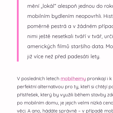
mění „lokál“ alespoň jednou do roka
mobilním bydlením neopovrhli. Hist
poměrně pestrá a v žádném případě
nimi ještě nesetkali tváří v tvář, u
amerických filmů staršího data. Mo
již více než před padesáti lety.
V posledních letech
mobilheimy
pronikají i 
perfektní alternativou pro ty, kteří si chtějí
přístřešek, který by využili během stavby z
po mobilním domu, je jejich velmi nízká cena
věci. A ano, hádáte správně – v případě mob