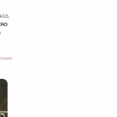
kůži,
ERO
e
Ostatní