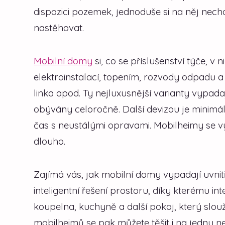
dispozici pozemek, jednoduše si na něj nec
nastěhovat.
Mobilní domy
si, co se příslušenství týče, 
elektroinstalací, topením, rozvody odpadu 
linka apod. Ty nejluxusnější varianty vypada
obývány celoročně. Další devizou je minimáln
čas s neustálými opravami. Mobilheimy se vy
dlouho.
Zajímá vás, jak mobilní domy vypadají uvnitř
inteligentní řešení prostoru, díky kterému i
koupelna, kuchyně a další pokoj, který slou
mobilheimů se pak můžete těšit i na jednu ne