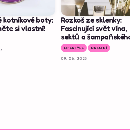
 kotníkové boty:
Rozkoš ze sklenky:
ěte si vlastní!
Fascinující svět vína,
sektů a šampaňskéh
LIFESTYLE
OSTATNÍ
17
09. 06. 2023