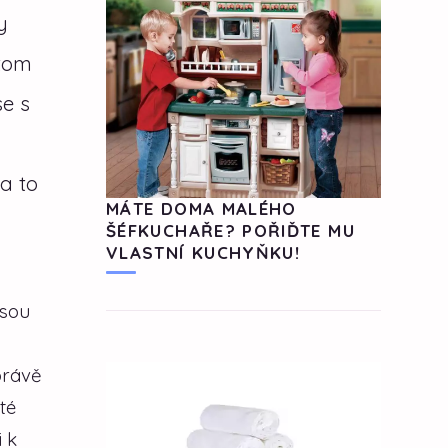
y
itom
e s
a to
MÁTE DOMA MALÉHO
ŠÉFKUCHAŘE? POŘIĎTE MU
VLASTNÍ KUCHYŇKU!
Jsou
právě
té
 k