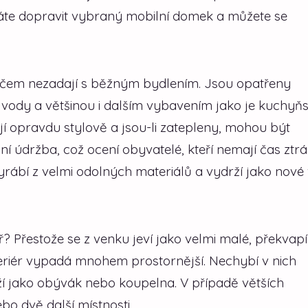
háte dopravit vybraný mobilní domek a můžete se
v ničem nezadají s běžným bydlením. Jsou opatřeny
a vody a většinou i dalším vybavením jako je kuchyň
jí opravdu stylově a jsou-li zatepleny, mohou být
í údržba, což ocení obyvatelé, kteří nemají čas ztrá
rábí z velmi odolných materiálů a vydrží jako nové 
? Přestože se z venku jeví jako velmi malé, překvapí
nteriér vypadá mnohem prostornější. Nechybí v nich
ží jako obývák nebo koupelna. V případě větších
bo dvě další místnosti.