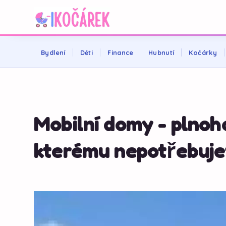
Bydlení
Děti
Finance
Hubnutí
Kočárky
Mobilní domy - plnoh
kterému nepotřebuje