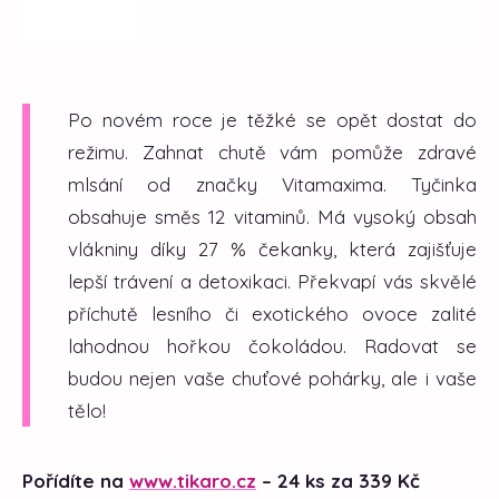
Po novém roce je těžké se opět dostat do
režimu. Zahnat chutě vám pomůže zdravé
mlsání od značky Vitamaxima. Tyčinka
obsahuje směs 12 vitaminů. Má vysoký obsah
vlákniny díky 27 % čekanky, která zajišťuje
lepší trávení a detoxikaci. Překvapí vás skvělé
příchutě lesního či exotického ovoce zalité
lahodnou hořkou čokoládou. Radovat se
budou nejen vaše chuťové pohárky, ale i vaše
tělo!
Pořídíte na
www.tikaro.cz
– 24 ks za 339 Kč