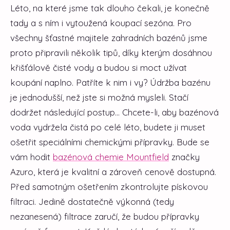
Léto, na které jsme tak dlouho čekali, je konečně
tady a s ním i vytoužená koupací sezóna. Pro
všechny šťastné majitele zahradních bazénů jsme
proto připravili několik tipů, díky kterým dosáhnou
křišťálově čisté vody a budou si moct užívat
koupání naplno. Patříte k nim i vy? Údržba bazénu
je jednodušší, než jste si možná mysleli. Stačí
dodržet následující postup...
Chcete-li, aby bazénová
voda vydržela čistá po celé léto, budete ji muset
ošetřit speciálními chemickými přípravky. Bude se
vám hodit
bazénová chemie Mountfield
značky
Azuro, která je kvalitní a zároveň cenově dostupná.
Před samotným ošetřením zkontrolujte pískovou
filtraci. Jedině dostatečně výkonná (tedy
nezanesená) filtrace zaručí, že budou přípravky