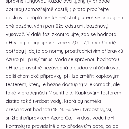
správně fungovat. Každé dva týdny (v případě
potřeby samozřejmě častěji) proto propírejte
páskovou náplň. Velké nečistoty, které se usazují na
dně bazénu, vám pomůže odstranit bazénový
vysavač. V další fázi zkontrolujte, zda se hodnota
pH vody pohybuje v rozmezí 7,0 – 7,4 a v případě
potřeby ji dejte do normy prostřednictvím přípravků
Azuro pH plus/minus. Voda se správnou hodnotou
pH je zdravotně nezávadná a budou v ní účinkovat
další chemické přípravky. pH lze změřit kapkovým
testerem, který je běžně dostupný v lékárnách, ale
také v prodejnách Mountfield. Kapkovým testerem
zjistíte také tvrdost vody, která by neměla
přesahovat hodnotu 18°N. Bude-li tvrdost vyšší,
snižte ji přípravkem Azuro Ca. Tvrdost vody i pH
kontrolujte pravidelně a to především poté, co do