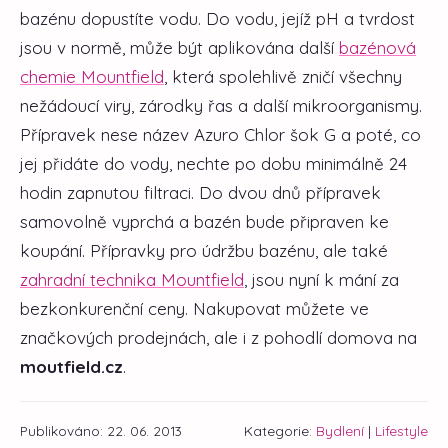
bazénu dopustíte vodu. Do vodu, jejíž pH a tvrdost
jsou v normě, může být aplikována další
bazénová
chemie Mountfield
, která spolehlivě zničí všechny
nežádoucí viry, zárodky řas a další mikroorganismy.
Přípravek nese název Azuro Chlor šok G a poté, co
jej přidáte do vody, nechte po dobu minimálně 24
hodin zapnutou filtraci. Do dvou dnů přípravek
samovolně vyprchá a bazén bude připraven ke
koupání. Přípravky pro údržbu bazénu, ale také
zahradní technika Mountfield
, jsou nyní k mání za
bezkonkurenční ceny. Nakupovat můžete ve
značkových prodejnách, ale i z pohodlí domova na
moutfield.cz
.
Publikováno: 22. 06. 2013
Kategorie:
Bydlení
|
Lifestyle