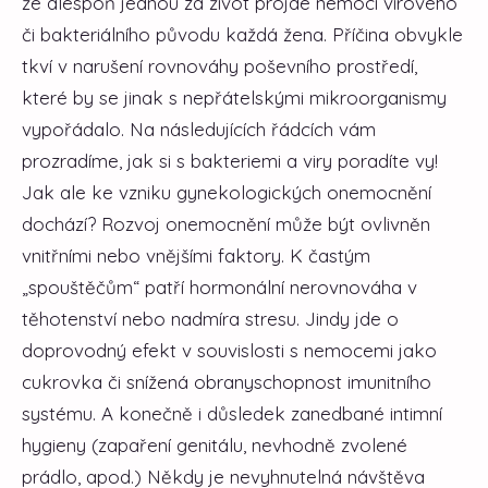
že alespoň jednou za život projde nemocí virového
či bakteriálního původu každá žena. Příčina obvykle
tkví v narušení rovnováhy poševního prostředí,
které by se jinak s nepřátelskými mikroorganismy
vypořádalo. Na následujících řádcích vám
prozradíme, jak si s bakteriemi a viry poradíte vy!
Jak ale ke vzniku gynekologických onemocnění
dochází? Rozvoj onemocnění může být ovlivněn
vnitřními nebo vnějšími faktory. K častým
„spouštěčům“ patří hormonální nerovnováha v
těhotenství nebo nadmíra stresu. Jindy jde o
doprovodný efekt v souvislosti s nemocemi jako
cukrovka či snížená obranyschopnost imunitního
systému. A konečně i důsledek zanedbané intimní
hygieny (zapaření genitálu, nevhodně zvolené
prádlo, apod.) Někdy je nevyhnutelná návštěva