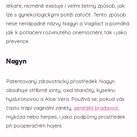
lékaře, nicméně existuje i velmi šetrný způsob, jak
lze s gynekologickými potíži zatočit. Tento způsob
nese nenápadné názvy Nagyn a Vagilact a pomáhá
jak k potlačení rozvinutého onemocnění, tak i jako
prevence.
Nagyn
Patentovaný zdravotnický přostředek Nagyn
obsahuje stříbrné ionty, oxid titaničitý, kyselinu
hyaluronovou a Aloe Vera. Používá se, pokud vás
často trápí vaginální záněty,
genitální bradavice
,
mykóza nebo herpes, i jako podpůrný prostředek
při pooperačním hojení.