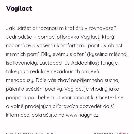
Vagilact
Jak udržet přirozenou mikroflóru v rovnováze?
Jednoduše – pomocí přípravku Vagilact, který
napomůže k vašemu komfortnímu pocitu v oblasti
intimních partií. Díky svému složení (kyselina mléčná,
isoflavonoidy, Lactobacillus Acidophilus) funguje
také jako redukce nežádoucích projevů
menopauzy. Dále vás zbaví nepříjemného sucha,
pálení a svědění pochvy. Vagilact je vhodný jako
podpora po i během užívání antibiotik. Chcete-li se
o volně prodejných přípravcích dozvědět další
informace, pokračujte na www.nagyn.cz.
Publikováno: 02. 10. 2015
Kategorie:
Zdraví