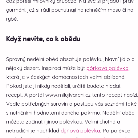
což potěší milovníky drůbeže. Na své si přijdou i praví
gurmáni, jež si rádi pochutnají na jehněčím masu či na
rybě.
Když nevíte, co k obědu
Správný nedělní oběd obsahuje polévku, hlavní jídlo a
nějaký dezert. Inspirací může být
pórková polévka
,
která je v českých domácnostech velmi oblíbená.
Pokud jste ji nikdy nedělali, určitě budete hledat
recept. A portál www.milujivareni.cz tento recept nabízí.
Vedle potřebných surovin a postupu vás seznámí také
s nutričními hodnotami daného pokrmu. Nedělní oběd
můžete začínat i jinou polévkou. Velmi chutná a
netradiční je například
dýňová polévka
. Po polévce