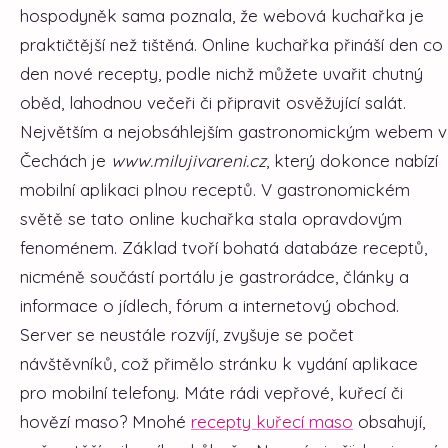
hospodyněk sama poznala, že webová kuchařka je
praktičtější než tištěná. Online kuchařka přináší den co
den nové recepty, podle nichž můžete uvařit chutný
oběd, lahodnou večeři či připravit osvěžující salát.
Největším a nejobsáhlejším gastronomickým webem v
Čechách je
www.milujivareni.cz
, který dokonce nabízí
mobilní aplikaci plnou receptů.
V gastronomickém
světě se tato online kuchařka stala opravdovým
fenoménem. Základ tvoří bohatá databáze receptů,
nicméně součástí portálu je gastrorádce, články a
informace o jídlech, fórum a internetový obchod.
Server se neustále rozvíjí, zvyšuje se počet
návštěvníků, což přimělo stránku k vydání aplikace
pro mobilní telefony. Máte rádi vepřové, kuřecí či
hovězí maso? Mnohé
recepty kuřecí maso
obsahují,