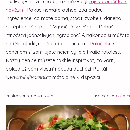
následuje hlavní chod, jímž může být
rajská omáčka s
hovězím
. Pokud nemáte odhad, zda budou
ingredience, co máte doma, stačit, zvolte u daného
receptu počet porcí. Vypočítá se vám potřebné
množství jednotlivých ingrediencí. A nakonec si můžete
neděli osladit, například palačinkami.
Palačinky
s
banánem si zamilujete nejen vy, ale i vaše ratolesti.
Každý den se můžete takhle inspirovat, co vařit,
pokud už vám vlastní nápady dochází. Portál
www.milujivareni.cz
máte plně k dispozici.
Publikováno: 09. 04. 2015
Kategorie:
Ostatní