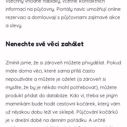
všechny vhodné nabídky, včetně kontaktních
informací na půjčovny. Portály navíc umožňují online
rezervaci a domlouvají s půjčovnami zajímavé akce
a slevy.
Nenechte své věci zahálet
Zmínili jsme, že si zároveň můžete přivydělat. Pokud
máte doma věci, které sama příliš často
nepoužíváte a můžete je oželet (a zároveň si
myslíte, že by je někdo mohl potřebovat), můžete
produkt přidat do databáze. Kdo ví, třeba se jiným
maminkám bude hodit cestovní kočárek, který vám
už nějakou dobu leží ve sklepě. Půjčování kočárků
je v dnešní době na denním pořádku. A určitě