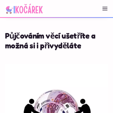
Půjčováním věcí ušetříte a
možná si i přivyděláte