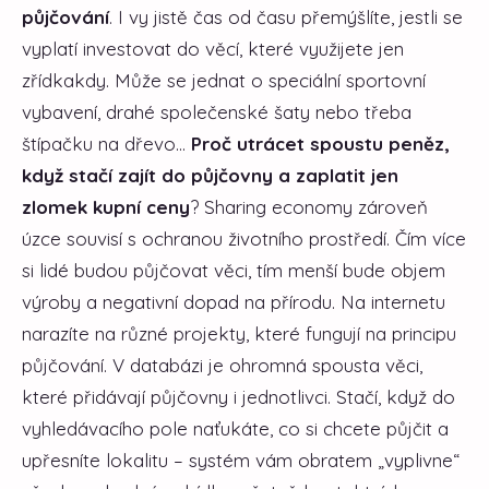
půjčování
. I vy jistě čas od času přemýšlíte, jestli se
vyplatí investovat do věcí, které využijete jen
zřídkakdy. Může se jednat o speciální sportovní
vybavení, drahé společenské šaty nebo třeba
štípačku na dřevo...
Proč utrácet spoustu peněz,
když stačí zajít do půjčovny a zaplatit jen
zlomek kupní ceny
? Sharing economy zároveň
úzce souvisí s ochranou životního prostředí. Čím více
si lidé budou půjčovat věci, tím menší bude objem
výroby a negativní dopad na přírodu. Na internetu
narazíte na různé projekty, které fungují na principu
půjčování. V databázi je ohromná spousta věci,
které přidávají půjčovny i jednotlivci. Stačí, když do
vyhledávacího pole naťukáte, co si chcete půjčit a
upřesníte lokalitu – systém vám obratem „vyplivne“