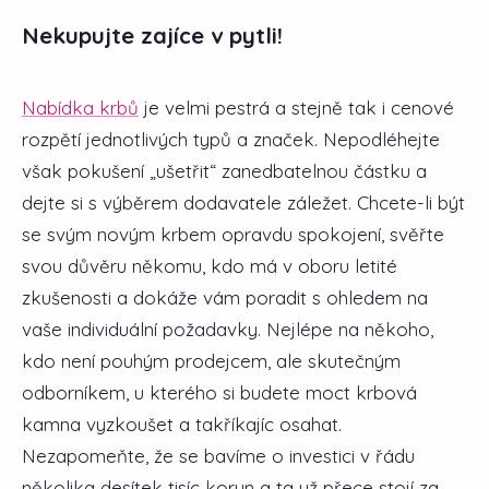
Nekupujte zajíce v pytli!
Nabídka krbů
je velmi pestrá a stejně tak i cenové
rozpětí jednotlivých typů a značek. Nepodléhejte
však pokušení „ušetřit“ zanedbatelnou částku a
dejte si s výběrem dodavatele záležet. Chcete-li být
se svým novým krbem opravdu spokojení, svěřte
svou důvěru někomu, kdo má v oboru letité
zkušenosti a dokáže vám poradit s ohledem na
vaše individuální požadavky. Nejlépe na někoho,
kdo není pouhým prodejcem, ale skutečným
odborníkem, u kterého si budete moct krbová
kamna vyzkoušet a takříkajíc osahat.
Nezapomeňte, že se bavíme o investici v řádu
několika desítek tisíc korun a ta už přece stojí za