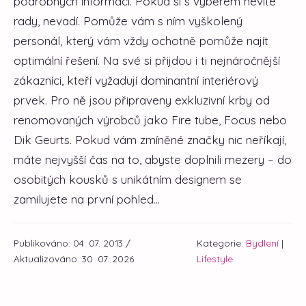
podrobných informací. Pokud si s výběrem nevíte
rady, nevadí. Pomůže vám s ním vyškolený
personál, který vám vždy ochotně pomůže najít
optimální řešení. Na své si přijdou i ti nejnáročnější
zákazníci, kteří vyžadují dominantní interiérový
prvek. Pro ně jsou připraveny exkluzivní krby od
renomovaných výrobců jako Fire tube, Focus nebo
Dik Geurts. Pokud vám zmíněné značky nic neříkají,
máte nejvyšší čas na to, abyste doplnili mezery – do
osobitých kousků s unikátním designem se
zamilujete na první pohled...
Publikováno: 04. 07. 2013 /
Kategorie:
Bydlení
|
Aktualizováno: 30. 07. 2026
Lifestyle