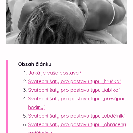
Obsah článku:
Jaká je vaše postava?
Svatební šaty pro postavu typu „hruška“
Svatební šaty pro postavu typu „jablko“
Svatební šaty pro postavu typu „přesýpací
hodiny“
Svatební šaty pro postavu typu „obdélník“
Svatební šaty pro postavu typu „obrácený
trojúhelník