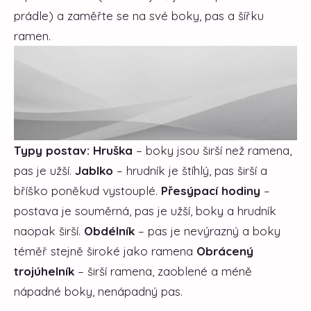
prádle) a zaměřte se na své boky, pas a šířku
ramen.
Typy postav:
Hruška
– boky jsou širší než ramena,
pas je užší.
Jablko
– hrudník je štíhlý, pas širší a
bříško poněkud vystouplé.
Přesýpací hodiny
–
postava je souměrná, pas je užší, boky a hrudník
naopak širší.
Obdélník
– pas je nevýrazný a boky
téměř stejně široké jako ramena
Obrácený
trojúhelník
– širší ramena, zaoblené a méně
nápadné boky, nenápadný pas.