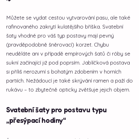
Můžete se vydat cestou vytvarování pasu, ale také
rafinovaného zakrytí kulatějšího bříška. Svatební
šaty vhodné pro váš typ postavy mají pevný
(pravděpodobně šněrovací) korzet. Chybu
neuděláte ani v případě empírových šatů či róby se
sukní začínající již pod poprsím. Jablíčková postava
si příliš nerozumí s bohatým zdobením v horních
partiích. Nežádoucí je také skrývání ramen a paží do
rukávu – to zbytečně opticky zvětšuje jejich objem.
Svatební šaty pro postavu typu
„přesýpací hodiny“