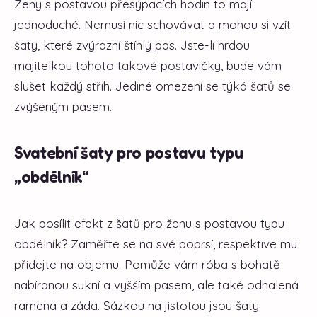
Ženy s postavou přesýpacích hodin to mají
jednoduché. Nemusí nic schovávat a mohou si vzít
šaty, které zvýrazní štíhlý pas. Jste-li hrdou
majitelkou tohoto takové postavičky, bude vám
slušet každý střih. Jediné omezení se týká šatů se
zvýšeným pasem.
Svatební šaty pro postavu typu
„obdélník“
Jak posílit efekt z šatů pro ženu s postavou typu
obdélník? Zaměřte se na své poprsí, respektive mu
přidejte na objemu. Pomůže vám róba s bohatě
nabíranou sukní a vyšším pasem, ale také odhalená
ramena a záda. Sázkou na jistotou jsou šaty