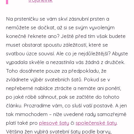
Na prsteníčku se vám skví zásnubní prsten a
nemůžete se dočkat, až si se svým vyvoleným
konečně řeknete ano? Ještě před tím však budete
muset obstarat spoustu záležitostí, které se
svatbou úzce souvisí. Ale co je nejdůležitější? Abyste
vypadala skvěle a nezastínila vás žádná z družiček.
Toho dosáhnete pouze za předpokladu, že
zvládnete výběr svatebních šatů. Pokud se v
nepřeberné nabídce ztrácíte a nemáte ani ponětí,
po jaké róbě sáhnout, pak se začtěte do tohoto
článku. Prozradíme vám, co sluší vaší postavě. A jen
tak mimochodem – níže uvedené rady samozřejmě
platí také pro
plesové šaty
či
společenské šaty
.
Většina žen vybírá svatební šaty podle barvy,