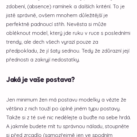
zdobení, (absence) ramínek a dalších kritérií. To je
jistě správně, ovšem mnohem důležitější je
perfektně padnoucí střih. Nevěsta si může
obléknout model, který jde ruku v ruce s posledními
trendy, ale dech všech vyrazí pouze za
předpokladu, že jí šaty sednou. Tedy že zdůrazní její
přednosti a zakryjí nedostatky.
Jaká je vaše postava?
Jen minimum žen má postavu modelky a vězte že
většina z nich touží po úplně jiném typu postavy.
Takže si z té své nic nedělejte a buďte na sebe hrdá.
A jakmile budete mít tu správnou náladu, stoupněte
si před zrcadlo (samozřejmě jen ve spodním