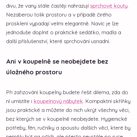
divu, že vany stále častěji nahrazují
sprchové kouty
.
Nezaberou tolik prostoru a v případě čirého
prosklení vypadají velmi elegantně. Navíc je lze
jednoduše doplnit o praktické sedátko, madla a
další příslušenství, které sprchování usnadní.
Ani v koupelně se neobejdete bez
úložného prostoru
Při zařizování koupelny budete řešit dilema, zda do
ní umístíte i
koupelnový nábytek
. Kompaktní skříňky
jsou praktické a můžete do nich ukrýt všechny věci,
bez kterých se v koupelně neobejdete. Hygienické
potřeby, fén, ručníky a spoustu dalších věcí, které by
neměly být na očích, ale přesto neustále po ruce.