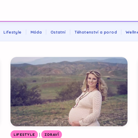
Lifestyle
Móda
Ostatní
Těhotenství a porod
Welln
|
LIFESTYLE
ZDRAVÍ