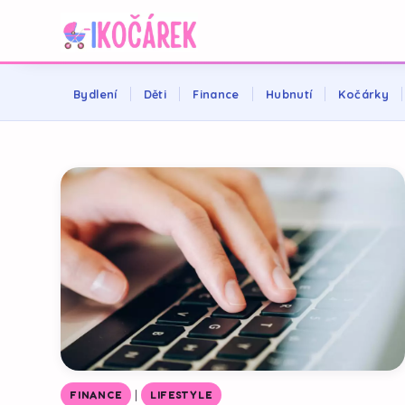
Bydlení
Děti
Finance
Hubnutí
Kočárky
|
FINANCE
LIFESTYLE