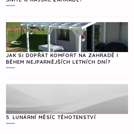
JAK SI DOPŘÁT KOMFORT NA ZAHRADĚ I
BĚHEM NEJPARNĚJŠÍCH LETNÍCH DNÍ?
5. LUNÁRNÍ MĚSÍC TĚHOTENSTVÍ