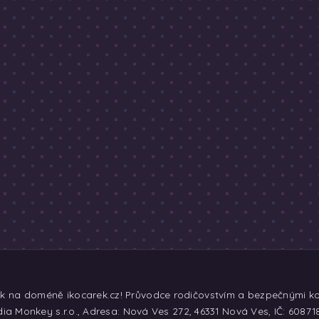
ek na doméně ikocarek.cz! Průvodce rodičovstvím a bezpečnými koč
ia Monkey s.r.o., Adresa: Nová Ves 272, 46331 Nová Ves, IČ: 60871