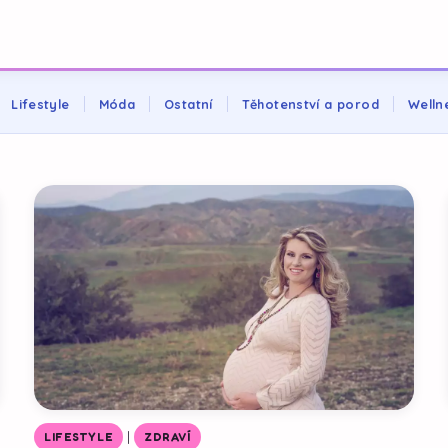
Lifestyle
Móda
Ostatní
Těhotenství a porod
Welln
|
LIFESTYLE
ZDRAVÍ