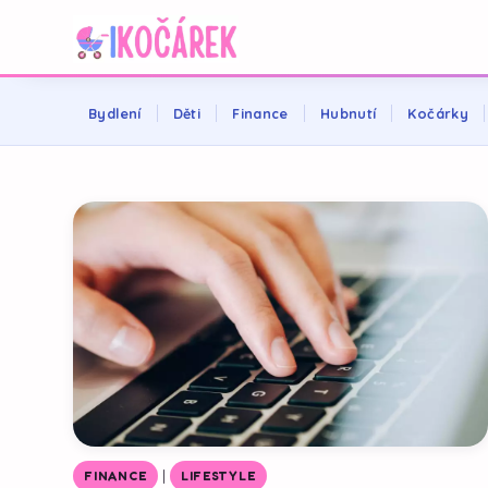
Bydlení
Děti
Finance
Hubnutí
Kočárky
|
FINANCE
LIFESTYLE