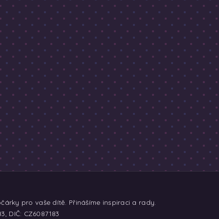
árky pro vaše dítě. Přinášíme inspiraci a rady.
83, DIČ: CZ6087183