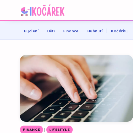
Bydlení
Děti
Finance
Hubnutí
Kočárky
|
FINANCE
LIFESTYLE