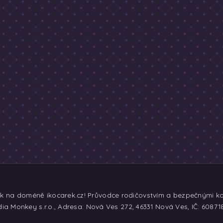
ek na doméně ikocarek.cz! Průvodce rodičovstvím a bezpečnými koč
ia Monkey s.r.o., Adresa: Nová Ves 272, 46331 Nová Ves, IČ: 60871