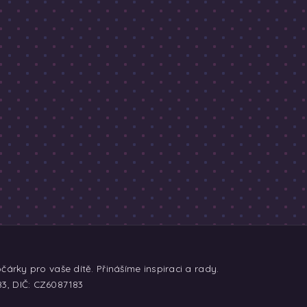
árky pro vaše dítě. Přinášíme inspiraci a rady.
83, DIČ: CZ6087183