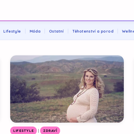
Lifestyle
Móda
Ostatní
Těhotenství a porod
Welln
|
LIFESTYLE
ZDRAVÍ