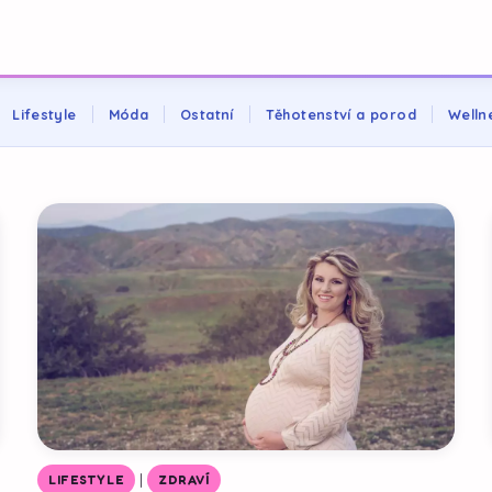
Lifestyle
Móda
Ostatní
Těhotenství a porod
Welln
|
LIFESTYLE
ZDRAVÍ