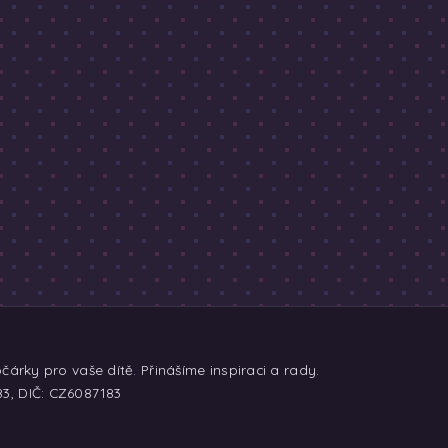
árky pro vaše dítě. Přinášíme inspiraci a rady.
83, DIČ: CZ6087183