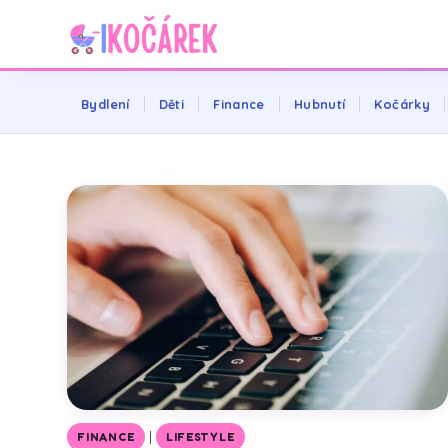
Bydlení
Děti
Finance
Hubnutí
Kočárky
|
FINANCE
LIFESTYLE