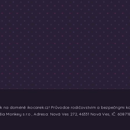
ek na doméně ikocarek.cz! Průvodce rodičovstvím a bezpečnými koč
ia Monkey s.r.o., Adresa: Nová Ves 272, 46331 Nová Ves, IČ: 60871