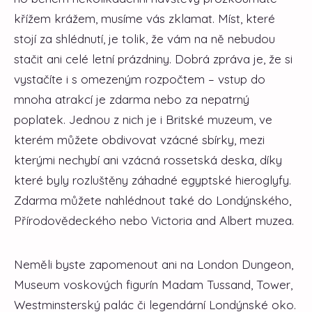
křížem krážem, musíme vás zklamat. Míst, které
stojí za shlédnutí, je tolik, že vám na ně nebudou
stačit ani celé letní prázdniny. Dobrá zpráva je, že si
vystačíte i s omezeným rozpočtem – vstup do
mnoha atrakcí je zdarma nebo za nepatrný
poplatek. Jednou z nich je i Britské muzeum, ve
kterém můžete obdivovat vzácné sbírky, mezi
kterými nechybí ani vzácná rossetská deska, díky
které byly rozluštěny záhadné egyptské hieroglyfy.
Zdarma můžete nahlédnout také do Londýnského,
Přírodovědeckého nebo Victoria and Albert muzea.
Neměli byste zapomenout ani na London Dungeon,
Museum voskových figurín Madam Tussand, Tower,
Westminsterský palác či legendární Londýnské oko.