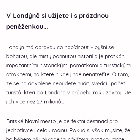
V Londýně si užijete i s prázdnou
peněženkou...
Londýn má opravdu co nabídnout – pyšní se
bohatou, ale místy pohnutou historií a je protkán
impozantními historickými památkami a turistickými
atrakcemi, na které nikde jinde nenatrefíte. O tom,
že se na dovolené nebudete nudit, svědčí i počet
turistů, kteří do Londýna v průběhu roku zavítají. Je
jich více než 27 milionů...
Britské hlavní město je perfektní destinací pro
jednotlivce i celou rodinu. Pokud si však myslíte, že
ho během několikadenní návštěvy prozkoumáte