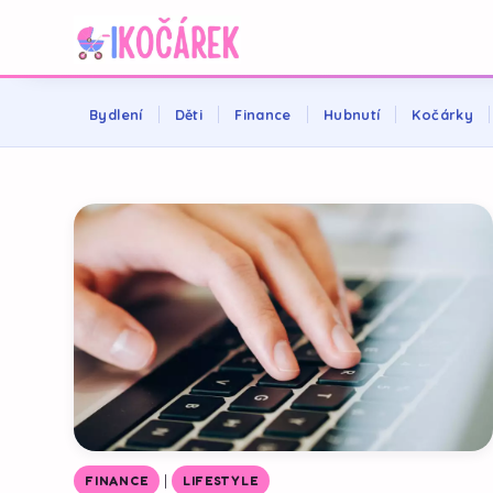
Bydlení
Děti
Finance
Hubnutí
Kočárky
|
FINANCE
LIFESTYLE