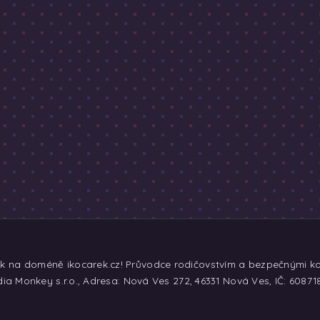
ek na doméně ikocarek.cz! Průvodce rodičovstvím a bezpečnými koč
ia Monkey s.r.o., Adresa: Nová Ves 272, 46331 Nová Ves, IČ: 60871