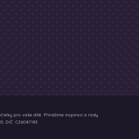
árky pro vaše dítě. Přinášíme inspiraci a rady.
83, DIČ: CZ6087183