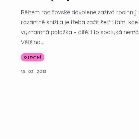
Během rodičovské dovolené zažívá rodinný 
razantně sníží a je třeba začít šetřit tam, k
významná položka – dítě. I to spolyká nemá
Většina...
OSTATNÍ
15. 03. 2013