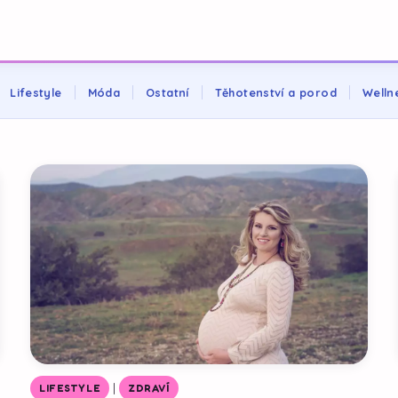
Lifestyle
Móda
Ostatní
Těhotenství a porod
Welln
|
LIFESTYLE
ZDRAVÍ