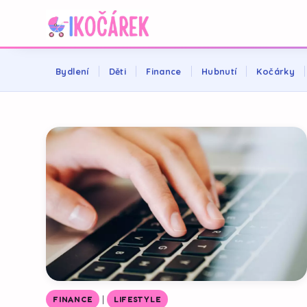
Bydlení
Děti
Finance
Hubnutí
Kočárky
|
FINANCE
LIFESTYLE