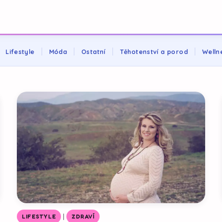
Lifestyle
Móda
Ostatní
Těhotenství a porod
Welln
|
LIFESTYLE
ZDRAVÍ