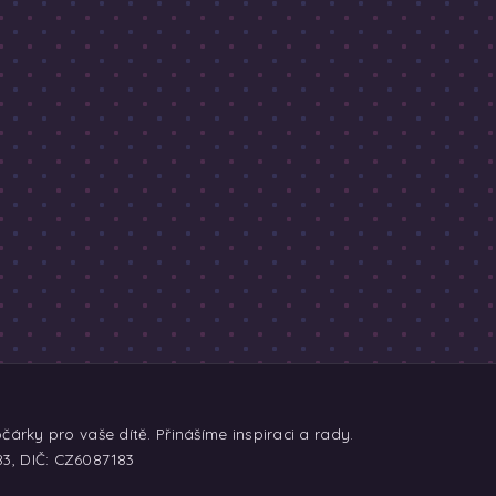
árky pro vaše dítě. Přinášíme inspiraci a rady.
83, DIČ: CZ6087183