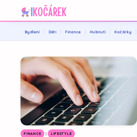
Bydlení
Děti
Finance
Hubnutí
Kočárky
|
FINANCE
LIFESTYLE