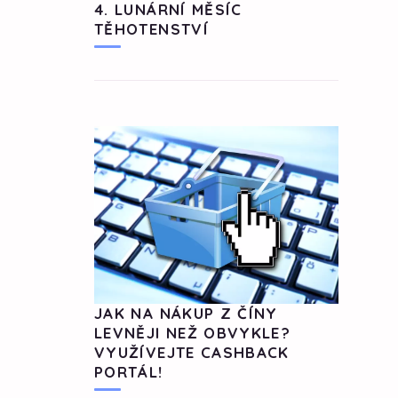
4. LUNÁRNÍ MĚSÍC
TĚHOTENSTVÍ
JAK NA NÁKUP Z ČÍNY
LEVNĚJI NEŽ OBVYKLE?
VYUŽÍVEJTE CASHBACK
PORTÁL!