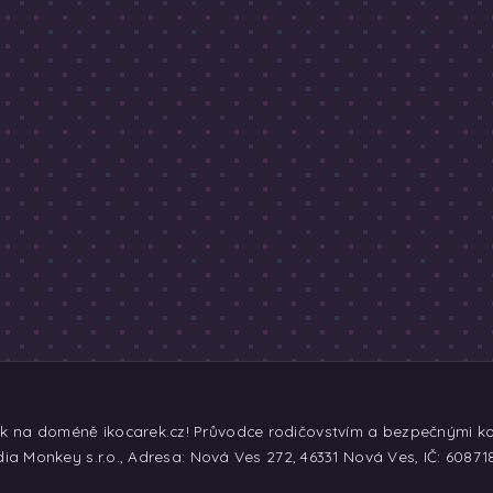
ek na doméně ikocarek.cz! Průvodce rodičovstvím a bezpečnými koč
ia Monkey s.r.o., Adresa: Nová Ves 272, 46331 Nová Ves, IČ: 60871