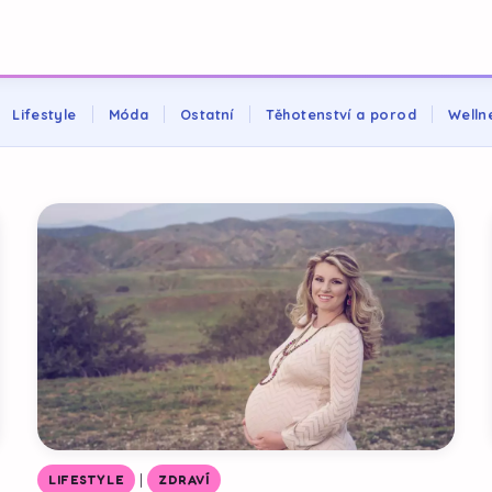
Lifestyle
Móda
Ostatní
Těhotenství a porod
Welln
|
LIFESTYLE
ZDRAVÍ