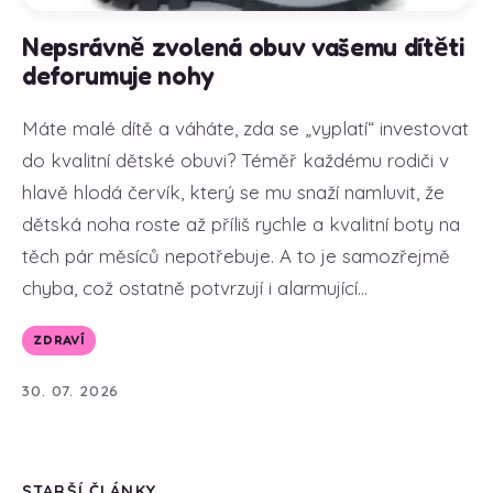
Nepsrávně zvolená obuv vašemu dítěti
deforumuje nohy
Máte malé dítě a váháte, zda se „vyplatí“ investovat
do kvalitní dětské obuvi? Téměř každému rodiči v
hlavě hlodá červík, který se mu snaží namluvit, že
dětská noha roste až příliš rychle a kvalitní boty na
těch pár měsíců nepotřebuje. A to je samozřejmě
chyba, což ostatně potvrzují i alarmující...
ZDRAVÍ
30. 07. 2026
STARŠÍ ČLÁNKY