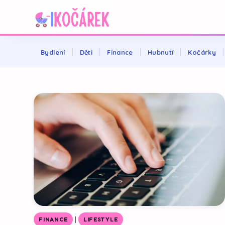
Bydlení
Děti
Finance
Hubnutí
Kočárky
|
FINANCE
LIFESTYLE