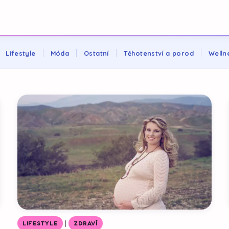
Lifestyle
Móda
Ostatní
Těhotenství a porod
Welln
|
LIFESTYLE
ZDRAVÍ