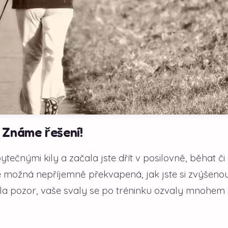
 Známe řešení!
tečnými kily a začala jste dřít v posilovně, běhat či
te možná nepříjemně překvapená, jak jste si zvýšeno
ávala pozor, vaše svaly se po tréninku ozvaly mnohem