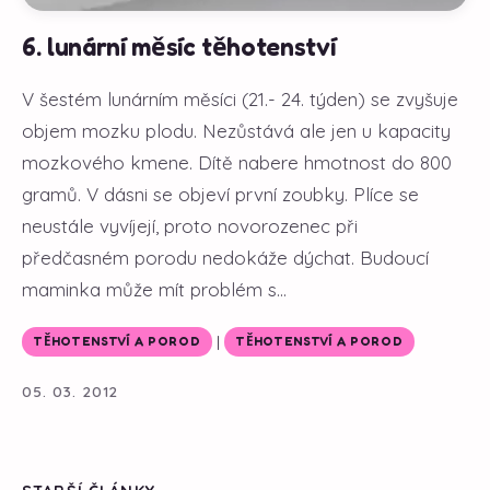
6. lunární měsíc těhotenství
V šestém lunárním měsíci (21.- 24. týden) se zvyšuje
objem mozku plodu. Nezůstává ale jen u kapacity
mozkového kmene. Dítě nabere hmotnost do 800
gramů. V dásni se objeví první zoubky. Plíce se
neustále vyvíjejí, proto novorozenec při
předčasném porodu nedokáže dýchat. Budoucí
maminka může mít problém s...
|
TĚHOTENSTVÍ A POROD
TĚHOTENSTVÍ A POROD
05. 03. 2012