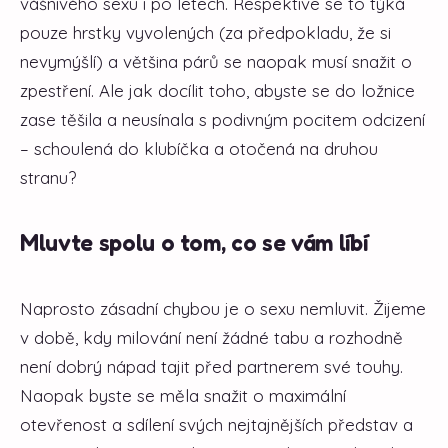
vášnivého sexu i po letech. Respektive se to týká
pouze hrstky vyvolených (za předpokladu, že si
nevymýšlí) a většina párů se naopak musí snažit o
zpestření. Ale jak docílit toho, abyste se do ložnice
zase těšila a neusínala s podivným pocitem odcizení
– schoulená do klubíčka a otočená na druhou
stranu?
Mluvte spolu o tom, co se vám líbí
Naprosto zásadní chybou je o sexu nemluvit. Žijeme
v době, kdy milování není žádné tabu a rozhodně
není dobrý nápad tajit před partnerem své touhy.
Naopak byste se měla snažit o maximální
otevřenost a sdílení svých nejtajnějších představ a