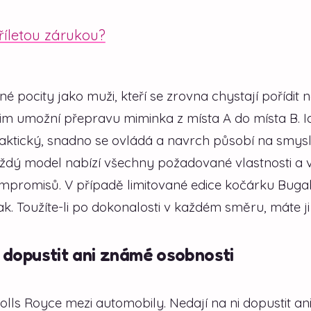
říletou zárukou?
 pocity jako muži, kteří se zrovna chystají pořídit 
 jim umožní přepravu miminka z místa A do místa B. I
aktický, snadno se ovládá a navrch působí na smys
aždý model nabízí všechny požadované vlastnosti a 
ompromisů. V případě limitované edice kočárku Bug
k. Toužíte-li po dokonalosti v každém směru, máte ji 
í dopustit ani známé osobnosti
ls Royce mezi automobily. Nedají na ni dopustit an