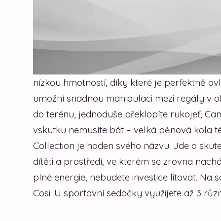
nízkou hmotností, díky které je perfektně o
umožní snadnou manipulaci mezi regály v ob
do terénu, jednoduše překlopíte rukojeť, Ca
vskutku nemusíte bát – velká pěnová kola t
Collection je hoden svého názvu. Jde o sku
dítěti a prostředí, ve kterém se zrovna nach
plné energie, nebudete investice litovat. 
Cosi. U sportovní sedačky využijete až 3 různ