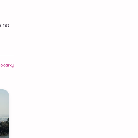
e na
očárky