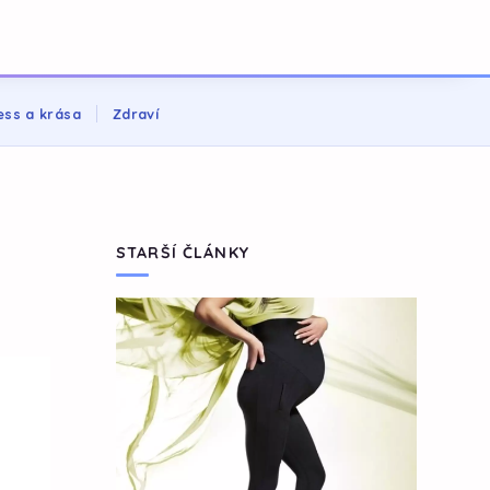
ess a krása
Zdraví
STARŠÍ ČLÁNKY