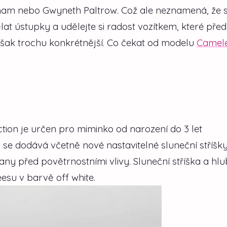
ckham nebo Gwyneth Paltrow. Což ale neznamená, že s
lat ústupky a udělejte si radost vozítkem, které před
šak trochu konkrétnější. Co čekat od modelu
Camel
ion je určen pro miminko od narození do 3 let
a se dodává včetně nové nastavitelné sluneční stříšky
rany před povětrnostními vlivy. Sluneční stříška a hl
esu v barvě off white.