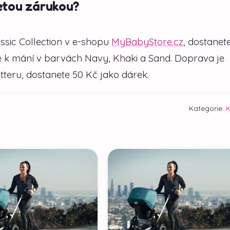
etou zárukou?
ssic Collection v e-shopu
MyBabyStore.cz
, dostanet
je k mání v barvách Navy, Khaki a Sand. Doprava je
tteru, dostanete 50 Kč jako dárek.
Kategorie:
K