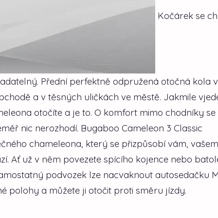
Kočárek se ch
vladatelný. Přední perfektně odpružená otočná kola
chodě a v těsných uličkách ve městě. Jakmile vjed
meleona otočíte a je to. O komfort mimo chodníky se
éměř nic nerozhodí. Bugaboo Cameleon 3 Classic
tečného chameleona, který se přizpůsobí vám, vaše
ází. Ať už v něm povezete spícího kojence nebo batol
Na samostatný podvozek lze nacvaknout autosedačku M
é polohy a můžete ji otočit proti směru jízdy.