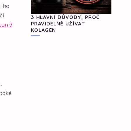
i ho
čí
3 HLAVNÍ DŮVODY, PROČ
PRAVIDELNĚ UŽÍVAT
eon 3
KOLAGEN
,
uboké