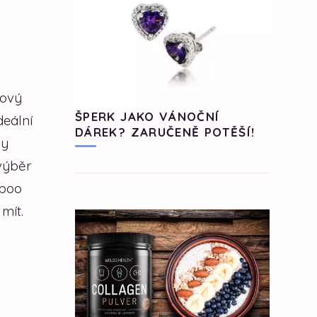
nový
ŠPERK JAKO VÁNOČNÍ
deální
DÁREK? ZARUČENĚ POTĚŠÍ!
ly
výběr
aboo
mít.
i