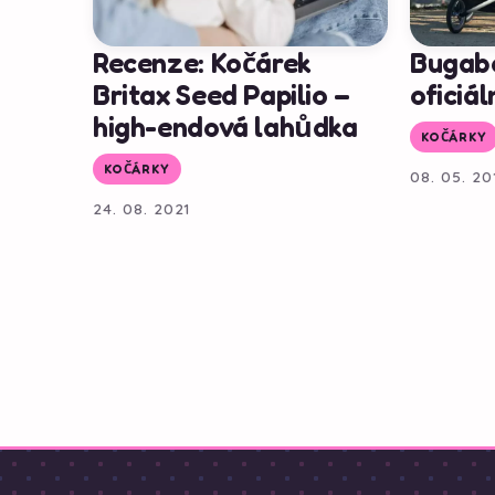
Recenze: Kočárek
Bugabo
Britax Seed Papilio –
oficiál
high-endová lahůdka
KOČÁRKY
KOČÁRKY
08. 05. 20
24. 08. 2021