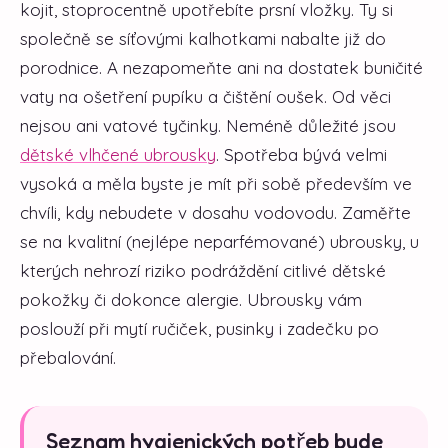
kojit, stoprocentně upotřebíte prsní vložky. Ty si
společně se síťovými kalhotkami nabalte již do
porodnice. A nezapomeňte ani na dostatek buničité
vaty na ošetření pupíku a čištění oušek. Od věci
nejsou ani vatové tyčinky. Neméně důležité jsou
dětské vlhčené ubrousky
. Spotřeba bývá velmi
vysoká a měla byste je mít při sobě především ve
chvíli, kdy nebudete v dosahu vodovodu. Zaměřte
se na kvalitní (nejlépe neparfémované) ubrousky, u
kterých nehrozí riziko podráždění citlivé dětské
pokožky či dokonce alergie. Ubrousky vám
poslouží při mytí ručiček, pusinky i zadečku po
přebalování.
Seznam hygienických potřeb bude