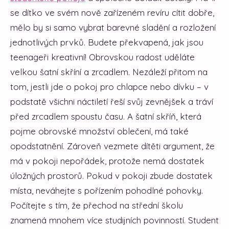
se dítko ve svém nově zařízeném revíru cítit dobře,
mělo by si samo vybrat barevné sladění a rozložení
jednotlivých prvků. Budete překvapená, jak jsou
teenageři kreativní! Obrovskou radost uděláte
velkou šatní skříní a zrcadlem. Nezáleží přitom na
tom, jestli jde o pokoj pro chlapce nebo dívku – v
podstatě všichni náctiletí řeší svůj zevnějšek a tráví
před zrcadlem spoustu času. A šatní skříň, která
pojme obrovské množství oblečení, má také
opodstatnění. Zároveň vezmete dítěti argument, že
má v pokoji nepořádek, protože nemá dostatek
úložných prostorů. Pokud v pokoji zbude dostatek
místa, neváhejte s pořízením pohodlné pohovky.
Počítejte s tím, že přechod na střední školu
znamená mnohem více studijních povinností. Student