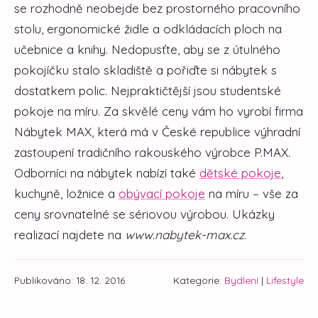
se rozhodně neobejde bez prostorného pracovního
stolu, ergonomické židle a odkládacích ploch na
učebnice a knihy. Nedopusťte, aby se z útulného
pokojíčku stalo skladiště a pořiďte si nábytek s
dostatkem polic. Nejpraktičtější jsou studentské
pokoje na míru. Za skvělé ceny vám ho vyrobí firma
Nábytek MAX, která má v České republice výhradní
zastoupení tradičního rakouského výrobce P.MAX.
Odborníci na nábytek nabízí také
dětské pokoje
,
kuchyně, ložnice a
obývací pokoje
na míru – vše za
ceny srovnatelné se sériovou výrobou. Ukázky
realizací najdete na
www.nabytek-max.cz
.
Publikováno: 18. 12. 2016
Kategorie:
Bydlení
|
Lifestyle