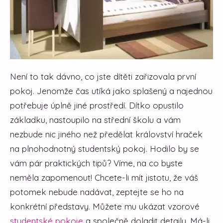
Není to tak dávno, co jste dítěti zařizovala první
pokoj. Jenomže čas utíká jako splašený a najednou
potřebuje úplně jiné prostředí. Dítko opustilo
základku, nastoupilo na střední školu a vám
nezbude nic jiného než předělat království hraček
na plnohodnotný studentský pokoj. Hodilo by se
vám pár praktických tipů? Víme, na co byste
neměla zapomenout! Chcete-li mít jistotu, že váš
potomek nebude nadávat, zeptejte se ho na
konkrétní představy. Můžete mu ukázat vzorové
studentské pokoje
a společně doladit detaily. Má-li