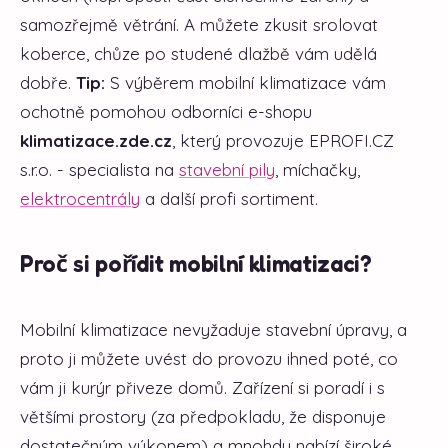
samozřejmě větrání. A můžete zkusit srolovat
koberce, chůze po studené dlažbě vám udělá
dobře.
Tip:
S výběrem mobilní klimatizace vám
ochotně pomohou odborníci e-shopu
klimatizace.zde.cz
, který provozuje EPROFI.CZ
s.r.o. - specialista na
stavební pily
, míchačky,
elektrocentrály
a další profi sortiment.
Proč si pořídit mobilní klimatizaci?
Mobilní klimatizace nevyžaduje stavební úpravy, a
proto ji můžete uvést do provozu ihned poté, co
vám ji kurýr přiveze domů. Zařízení si poradí i s
většími prostory (za předpokladu, že disponuje
dostatečným výkonem) a mnohdy nabízí široké