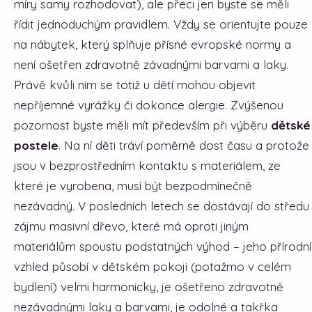
míry samy rozhodovat), ale přeci jen byste se měli
řídit jednoduchým pravidlem. Vždy se orientujte pouze
na nábytek, který splňuje přísné evropské normy a
není ošetřen zdravotně závadnými barvami a laky.
Právě kvůli nim se totiž u dětí mohou objevit
nepříjemné vyrážky či dokonce alergie.
Zvýšenou
pozornost byste měli mít především při výběru
dětské
postele
. Na ní děti tráví poměrně dost času a protože
jsou v bezprostředním kontaktu s materiálem, ze
které je vyrobena, musí být bezpodmínečně
nezávadný. V posledních letech se dostávají do středu
zájmu masivní dřevo, které má oproti jiným
materiálům spoustu podstatných výhod – jeho přírodní
vzhled působí v dětském pokoji (potažmo v celém
bydlení) velmi harmonicky, je ošetřeno zdravotně
nezávadnými laky a barvami, je odolné a takřka