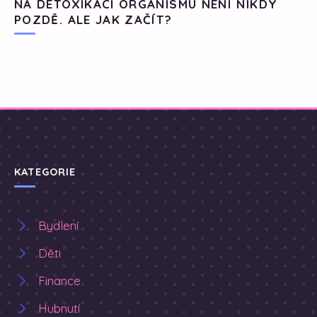
NA DETOXIKACI ORGANISMU NENÍ NIKDY
POZDĚ. ALE JAK ZAČÍT?
KATEGORIE
Bydlení
Děti
Finance
Hubnutí