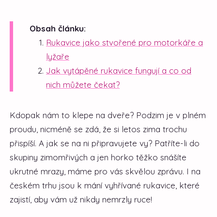
Obsah článku:
Rukavice jako stvořené pro motorkáře a
lyžaře
Jak vytápěné rukavice fungují a co od
nich můžete čekat?
Kdopak nám to klepe na dveře? Podzim je v plném
proudu, nicméně se zdá, že si letos zima trochu
přispíší. A jak se na ni připravujete vy? Patříte-li do
skupiny zimomřivých a jen horko těžko snášíte
ukrutné mrazy, máme pro vás skvělou zprávu. I na
českém trhu jsou k mání vyhřívané rukavice, které
zajistí, aby vám už nikdy nemrzly ruce!