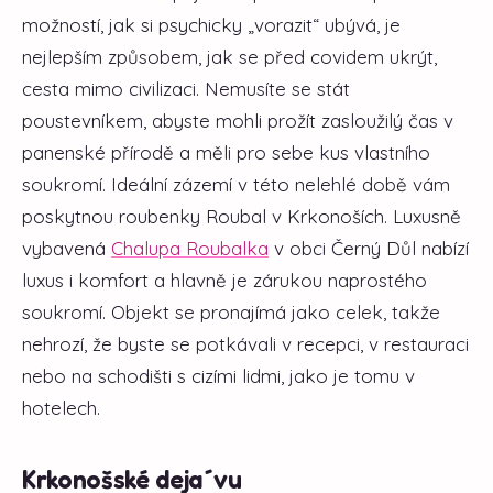
možností, jak si psychicky „vorazit“ ubývá, je
nejlepším způsobem, jak se před covidem ukrýt,
cesta mimo civilizaci. Nemusíte se stát
poustevníkem, abyste mohli prožít zasloužilý čas v
panenské přírodě a měli pro sebe kus vlastního
soukromí. Ideální zázemí v této nelehlé době vám
poskytnou roubenky Roubal v Krkonoších. Luxusně
vybavená
Chalupa Roubalka
v obci Černý Důl nabízí
luxus i komfort a hlavně je zárukou naprostého
soukromí. Objekt se pronajímá jako celek, takže
nehrozí, že byste se potkávali v recepci, v restauraci
nebo na schodišti s cizími lidmi, jako je tomu v
hotelech.
​Krkonošské deja´vu