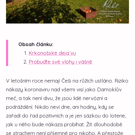
Obsah článku:
​Krkonošské deja´vu
​Probuďte své vlohy i vášně
V letošním roce nemají Češi na růžích ustláno. Riziko
nákazy koronaviru nad všemi visí jako Damoklův
meč, a tak není divu, že jsou lidé nervózní a
podráždění. Nikdo neví dne, ani hodiny, kdy se
zařadí do řad pozitivních a je jen sázkou do loterie,
jak u něho bude nákaza probíhat. Žít dlouhodobě
se strachem není příjemné pro nikoho. A přestože