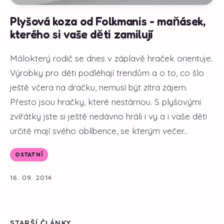
Plyšová koza od Folkmanis - maňásek,
kterého si vaše děti zamilují
Málokterý rodič se dnes v záplavě hraček orientuje.
Výrobky pro děti podléhají trendům a o to, co šlo
ještě včera na dračku, nemusí být zítra zájem.
Přesto jsou hračky, které nestárnou. S plyšovými
zvířátky jste si ještě nedávno hráli i vy a i vaše děti
určitě mají svého oblíbence, se kterým večer...
OSTATNÍ
16. 09. 2014
STARŠÍ ČLÁNKY