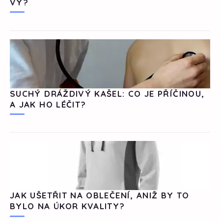
VY?
SUCHÝ DRÁŽDIVÝ KAŠEL: CO JE PŘÍČINOU,
A JAK HO LÉČIT?
JAK UŠETŘIT NA OBLEČENÍ, ANIŽ BY TO
BYLO NA ÚKOR KVALITY?