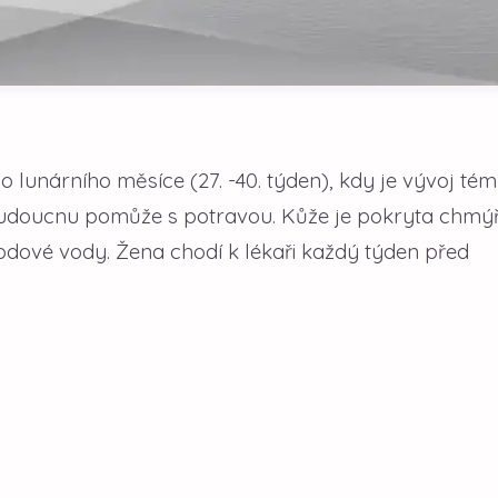
lunárního měsíce (27. -40. týden), kdy je vývoj tém
v budoucnu pomůže s potravou. Kůže je pokryta chmý
lodové vody. Žena chodí k lékaři každý týden před