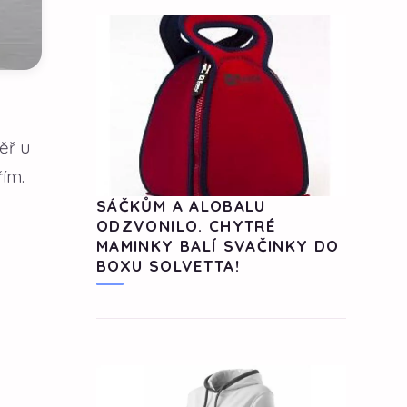
ěř u
řím.
SÁČKŮM A ALOBALU
ODZVONILO. CHYTRÉ
MAMINKY BALÍ SVAČINKY DO
BOXU SOLVETTA!