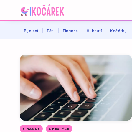
Bydlení
Děti
Finance
Hubnutí
Kočárky
|
FINANCE
LIFESTYLE