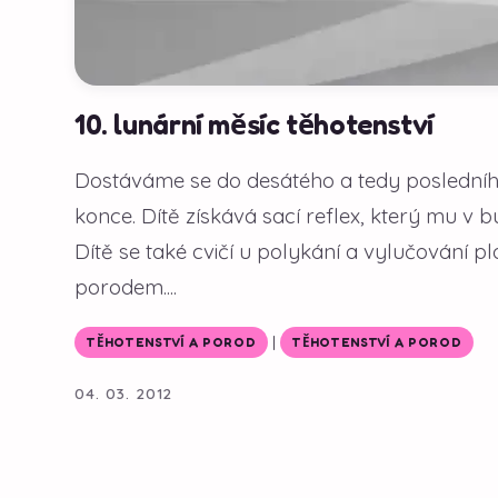
10. lunární měsíc těhotenství
Dostáváme se do desátého a tedy posledního 
konce. Dítě získává sací reflex, který mu 
Dítě se také cvičí u polykání a vylučování p
porodem....
|
TĚHOTENSTVÍ A POROD
TĚHOTENSTVÍ A POROD
04. 03. 2012