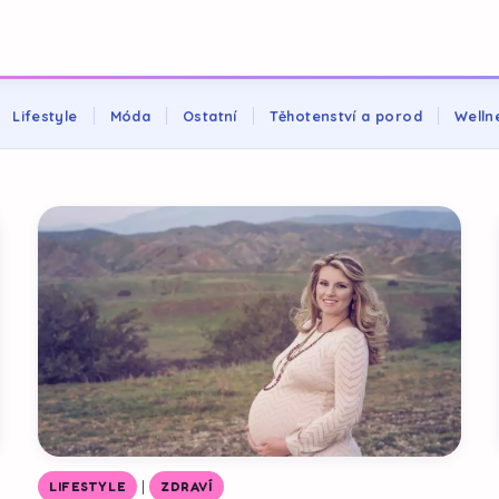
Lifestyle
Móda
Ostatní
Těhotenství a porod
Welln
|
LIFESTYLE
ZDRAVÍ