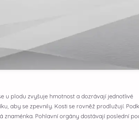
se u plodu zvyšuje hmotnost a dozrávají jednotlivé
íku, aby se zpevnily. Kosti se rovněž prodlužují. Pod
ská znaménka. Pohlavní orgány dostávají poslední po