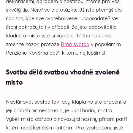
dekoracemi, obřadem a hostinou, máme pro vás
skvělý tip. Nejdříve ale otázku: Už jste přemýšlela
nad tím, kde své svatební veselí uspořádáte? Ve
čtení pokračujte i v případě, že jste odpověděla
kladně a místo jste si vybrala. Třeba nakonec
změníte názor, protože
Brno svatba
v populárním
Penzionu Kovárna patří k tomu nejlepšímu!
Svatbu dělá svatbou vhodně zvolené
místo
Naplánovat svatbu tak, aby klapla na sto procent a
její průběh nic nenarušilo, je úkol hodný mistra.
Výběr místa obřadu a navazující hostiny přitom patří
k těm nedůležitějším kritériím. Pro svatebčany jistě