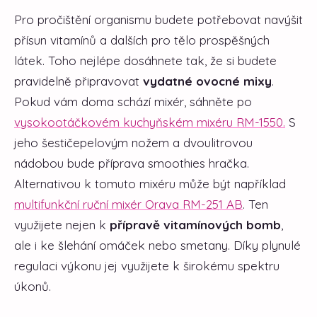
Pro pročištění organismu budete potřebovat navýšit
přísun vitamínů a dalších pro tělo prospěšných
látek. Toho nejlépe dosáhnete tak, že si budete
pravidelně připravovat
vydatné ovocné mixy
.
Pokud vám doma schází mixér, sáhněte po
vysokootáčkovém kuchyňském mixéru RM-1550.
S
jeho šestičepelovým nožem a dvoulitrovou
nádobou bude příprava smoothies hračka.
Alternativou k tomuto mixéru může být například
multifunkční ruční mixér Orava RM-251 AB
. Ten
využijete nejen k
přípravě vitamínových bomb
,
ale i ke šlehání omáček nebo smetany. Díky plynulé
regulaci výkonu jej využijete k širokému spektru
úkonů.