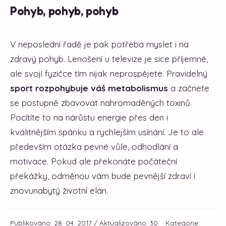
Pohyb, pohyb, pohyb
V neposlední řadě je pak potřeba myslet i na
zdravý pohyb. Lenošení u televize je sice příjemné,
ale svojí fyzičce tím nijak neprospějete. Pravidelný
sport rozpohybuje váš metabolismus
a začnete
se postupně zbavovat nahromaděných toxinů.
Pocítíte to na nárůstu energie přes den i
kvalitnějším spánku a rychlejším usínání. Je to ale
především otázka pevné vůle, odhodlání a
motivace. Pokud ale překonáte počáteční
překážky, odměnou vám bude pevnější zdraví i
zno
vunabytý životní elán.
Publikováno: 28. 04. 2017 / Aktualizováno: 30.
Kategorie: