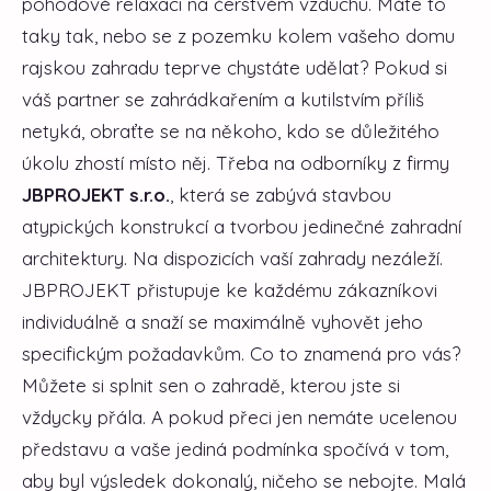
pohodové relaxaci na čerstvém vzduchu. Máte to
taky tak, nebo se z pozemku kolem vašeho domu
rajskou zahradu teprve chystáte udělat? Pokud si
váš partner se zahrádkařením a kutilstvím příliš
netyká, obraťte se na někoho, kdo se důležitého
úkolu zhostí místo něj. Třeba na odborníky z firmy
JBPROJEKT s.r.o.
, která se zabývá stavbou
atypických konstrukcí a tvorbou jedinečné zahradní
architektury.
Na dispozicích vaší zahrady nezáleží.
JBPROJEKT přistupuje ke každému zákazníkovi
individuálně a snaží se maximálně vyhovět jeho
specifickým požadavkům. Co to znamená pro vás?
Můžete si splnit sen o zahradě, kterou jste si
vždycky přála. A pokud přeci jen nemáte ucelenou
představu a vaše jediná podmínka spočívá v tom,
aby byl výsledek dokonalý, ničeho se nebojte. Malá