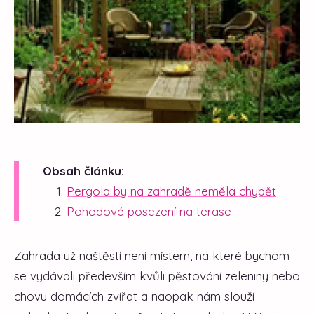
Obsah článku:
Pergola by na zahradě neměla chybět
Pohodové posezení na terase
Zahrada už naštěstí není místem, na které bychom
se vydávali především kvůli pěstování zeleniny nebo
chovu domácích zvířat a naopak nám slouží