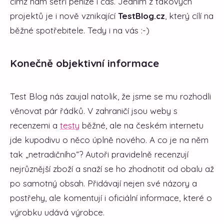
čímž nám šetří peníze i čas. Jedním z takových
projektů je i nově vznikající
TestBlog.cz
, který cílí na
běžné spotřebitele. Tedy i na vás :-)
Konečně objektivní informace
Test Blog nás zaujal natolik, že jsme se mu rozhodli
věnovat pár řádků. V zahraničí jsou weby s
recenzemi a
testy
běžné, ale na českém internetu
jde kupodivu o něco úplně nového. A co je na něm
tak „netradičního“? Autoři pravidelně recenzují
nejrůznější zboží a snaží se ho zhodnotit od obalu až
po samotný obsah. Přidávají nejen své názory a
postřehy, ale komentují i oficiální informace, které o
výrobku udává výrobce.